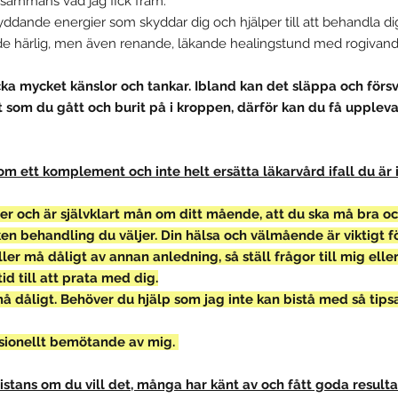
llsammans vad jag fick fram.
skyddande energier som skyddar dig och hjälper till att behandla dig
de härlig, men även renande, läkande healingstund med rogivan
ka mycket känslor och tankar. Ibland kan det släppa och förs
som du gått och burit på i kroppen, därför kan du få uppleva e
om ett komplement och inte helt ersätta läkarvård ifall du är 
injer och är självklart mån om ditt mående, att du ska må bra 
ken behandling du väljer. Din hälsa och välmående är viktigt f
ller må dåligt av annan anledning, så ställ frågor till mig ell
id till att prata med dig.
å dåligt. Behöver du hjälp som jag inte kan bistå med så tipsa
essionellt bemötande av mig.
istans om du vill det, många har känt av och fått goda resulta