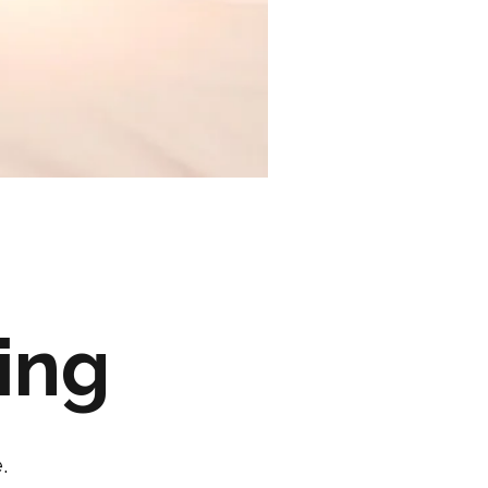
ing
.