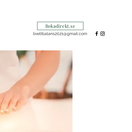
Bokadirekt.se
livetibalans2021@gmail.com