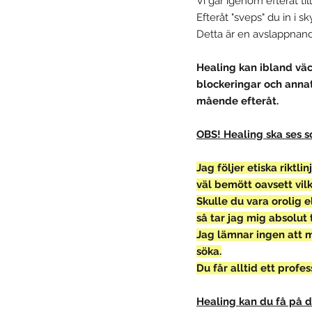
Vi går igenom efteråt ti
Efteråt "sveps" du in i 
Detta är en avslappnan
Healing kan ibland väc
blockeringar och annat 
mående efteråt.
OBS! Healing ska ses s
Jag följer etiska riktl
väl bemött oavsett vil
Skulle du vara orolig e
så tar jag mig absolut t
Jag lämnar ingen att m
söka.
Du får alltid ett prof
Healing kan du få på d