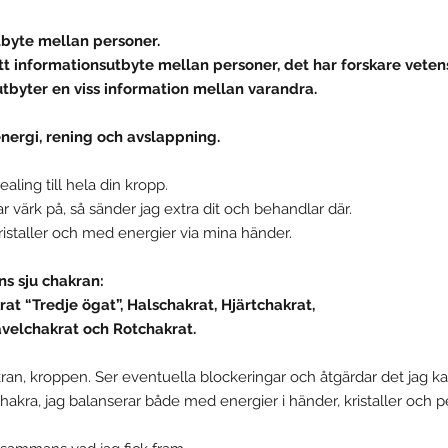
tbyte mellan personer.
tt informationsutbyte mellan personer, det har forskare veten
utbyter en viss information mellan varandra.
energi, rening och avslappning.
aling till hela din kropp.
ar värk på, så sänder jag extra dit och behandlar där.
istaller och med energier via mina händer.
s sju chakran:
at “Tredje ögat”, Halschakrat, Hjärtchakrat,
velchakrat och Rotchakrat.
ran, kroppen. Ser eventuella blockeringar och åtgärdar det jag ka
 chakra, jag balanserar både med energier i händer, kristaller och p