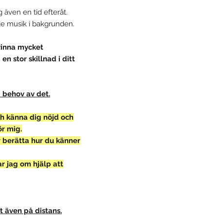
 även en tid efteråt.
de musik i bakgrunden.
vinna mycket
n stor skillnad i ditt
i behov av det
.
och känna dig nöjd och
ör mig.
er berätta hur du känner
r jag om hjälp att
t även på distans.