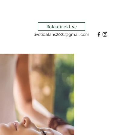
Bokadirekt.se
livetibalans2021@gmail.com