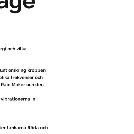
age
rgi och vilka
 runt omkring kroppen
olika frekvenser och
, Rain Maker och den
ibrationerna in i
ter tankarna flöda och