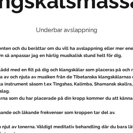
angskålsmass
Underbar avslappning
nten och du berättar om du vill ha avslappning eller mer ene
 så anpassar jag en härlig musikalisk stund helt för dig.
klädd med en filt på dig och klangskålar som placeras på och
a av och njuta av musiken från de Tibetanska klangskålarnas 
ka instrument såsom t.ex Tingshas, Kalimba, Shamansk skallra
lag.
arna som du har placerade på din kropp kommer du att känna v
nande och läkande frekvenser som kroppen tar del av.
 njut av tonerna. Väldigt meditativ behandling där du bara lå