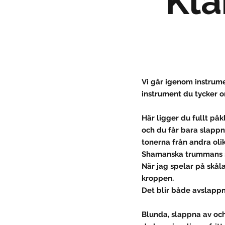
Kl
Vi går igenom instrume
instrument du tycker om
Här ligger du fullt på
och du får bara slappn
tonerna från andra oli
Shamanska trummans s
När jag spelar på skål
kroppen.
Det blir både avslapp
Blunda, slappna av och