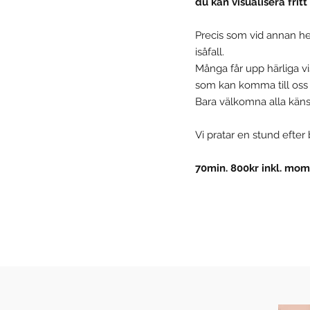
du kan visualisera fritt 
Precis som vid annan he
isåfall.
Många får upp härliga vi
som kan komma till oss u
Bara välkomna alla käns
Vi pratar en stund efte
70min. 800kr inkl. mom