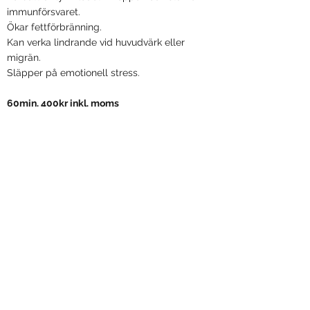
immunförsvaret.
Ökar fettförbränning.
Kan verka lindrande vid huvudvärk eller
migrän.
Släpper på emotionell stress.
60min. 400kr inkl. moms
Värmeterapi ingår i varje
massagebehandling, om man inte vill välja
bort det såklart.
Livet i Balans
©2021 av Livet i Balans. Massage.