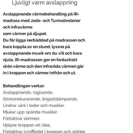
Ljuvligt varm avslappning
Avslappnande värmebehandling på IR-
madrass med Jade- och Turmalinstenar
och infravärme
som värmer på djupet.
Du får ligga nerbäddad på madrassen och
bara koppla av en stund, lyssna på
avslappnande musik om du vill och bara
njuta. IR-madrassen
ger en fantastiskt
skön värme och den infraröda värmen går
in i kroppen och värmer inifrån och ut.
Behandlingen verkar:
Avslappnande, rogivande.
Stressreducerande, ångestdämpande.
Lindrar värk i leder och muskler.
Mjukar upp spända muskler.
Förbättrar sömnen.
Hjälper kroppen att läka.
Förbättrar lymfflödet i kroppen och stärker